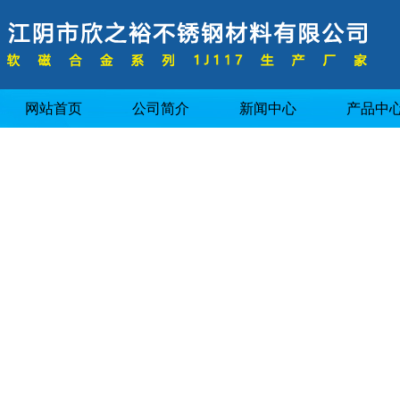
网站首页
公司简介
新闻中心
产品中